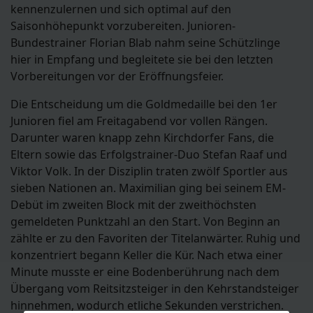
kennenzulernen und sich optimal auf den
Saisonhöhepunkt vorzubereiten. Junioren-
Bundestrainer Florian Blab nahm seine Schützlinge
hier in Empfang und begleitete sie bei den letzten
Vorbereitungen vor der Eröffnungsfeier.
Die Entscheidung um die Goldmedaille bei den 1er
Junioren fiel am Freitagabend vor vollen Rängen.
Darunter waren knapp zehn Kirchdorfer Fans, die
Eltern sowie das Erfolgstrainer-Duo Stefan Raaf und
Viktor Volk. In der Disziplin traten zwölf Sportler aus
sieben Nationen an. Maximilian ging bei seinem EM-
Debüt im zweiten Block mit der zweithöchsten
gemeldeten Punktzahl an den Start. Von Beginn an
zählte er zu den Favoriten der Titelanwärter. Ruhig und
konzentriert begann Keller die Kür. Nach etwa einer
Minute musste er eine Bodenberührung nach dem
Übergang vom Reitsitzsteiger in den Kehrstandsteiger
hinnehmen, wodurch etliche Sekunden verstrichen.